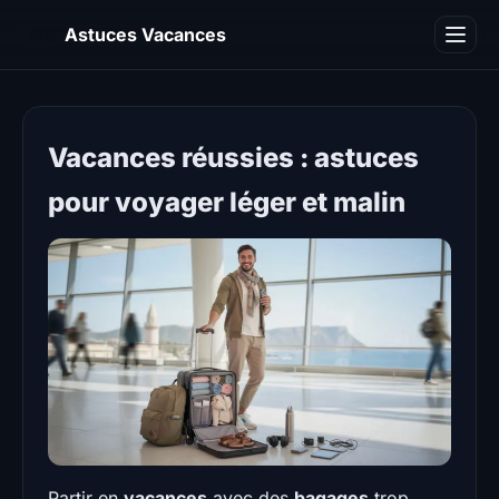
AV
Astuces Vacances
Blog
Vacances réussies : astuces
pour voyager léger et malin
Partir en
vacances
avec des
bagages
trop