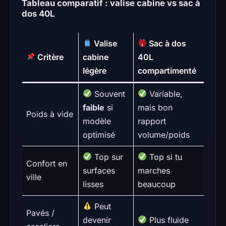
Tableau comparatif : valise cabine vs sac à
dos 40L
Valise
Sac à dos
Critère
cabine
40L
légère
compartimenté
Souvent
Variable,
faible
si
mais bon
Poids à vide
modèle
rapport
optimisé
volume/poids
Top sur
Top si tu
Confort en
surfaces
marches
ville
lisses
beaucoup
Peut
Pavés /
devenir
Plus fluide